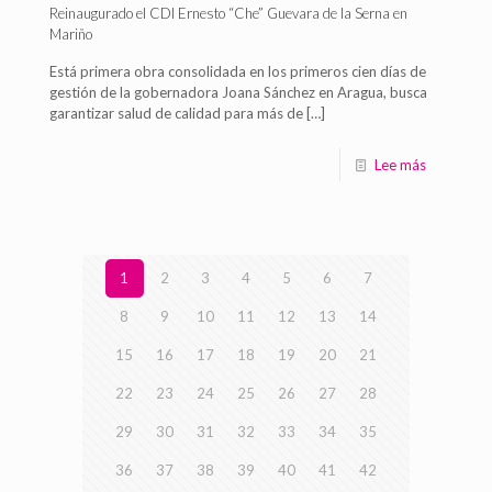
Reinaugurado el CDI Ernesto “Che” Guevara de la Serna en
Mariño
Está primera obra consolidada en los primeros cien días de
gestión de la gobernadora Joana Sánchez en Aragua, busca
garantizar salud de calidad para más de
[…]
Lee más
1
2
3
4
5
6
7
8
9
10
11
12
13
14
15
16
17
18
19
20
21
22
23
24
25
26
27
28
29
30
31
32
33
34
35
36
37
38
39
40
41
42