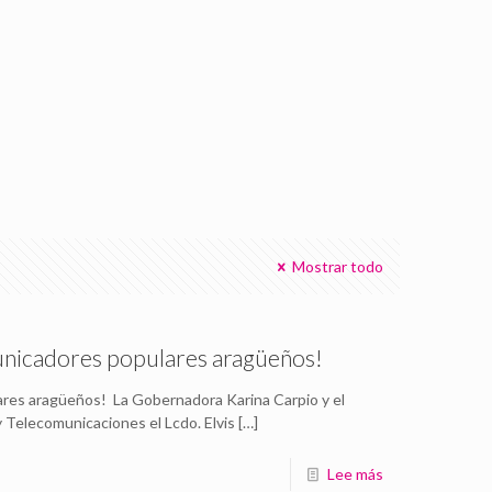
Mostrar todo
municadores populares aragüeños!
ares aragüeños! La Gobernadora Karina Carpio y el
 Telecomunicaciones el Lcdo. Elvis
[…]
Lee más