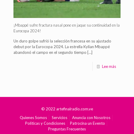
¡Mbappé sufre fractura nasal pone en jaque su continuidad en la
Eurocopa 2024!
Un duro golpe sufrió la selección francesa en su ajustado
debut por la Eurocopa 2024. La estrella Kylian Mbappé
abandonó el campo en el segundo tiempo
[…]
Lee más
© 2022 artefinalradio.com.ve
Quienes Somos
Servicios
Anuncia con Nosotros
Políticas y Condiciones
Patrocina un Evento
Preguntas Frecuentes