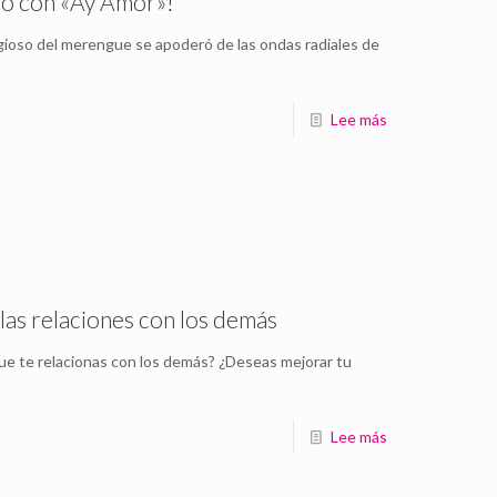
dio con «Ay Amor»!
agioso del merengue se apoderó de las ondas radiales de
Lee más
 las relaciones con los demás
que te relacionas con los demás? ¿Deseas mejorar tu
Lee más