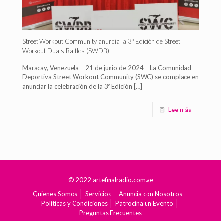
Street Workout Community anuncia la 3º Edición de Street
Workout Duals Battles (SWDB)
Maracay, Venezuela – 21 de junio de 2024 – La Comunidad
Deportiva Street Workout Community (SWC) se complace en
anunciar la celebración de la 3º Edición
[…]
Lee más
© 2022 artefinalradio.com.ve
Quienes Somos
Servicios
Anuncia con Nosotros
Políticas y Condiciones
Patrocina un Evento
Preguntas Frecuentes